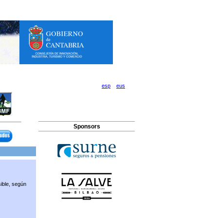
esp
eus
Sponsors
ible, según