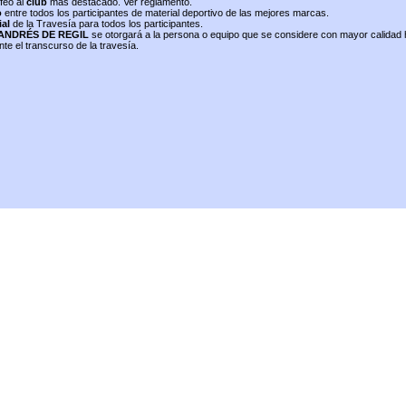
feo al
club
mas destacado. Ver reglamento.
o
entre todos los participantes de material deportivo de las mejores marcas.
ial
de la Travesía para todos los participantes.
ANDRÉS DE REGIL
se otorgará a la persona o equipo que se considere con mayor calidad
nte el transcurso de la travesía.