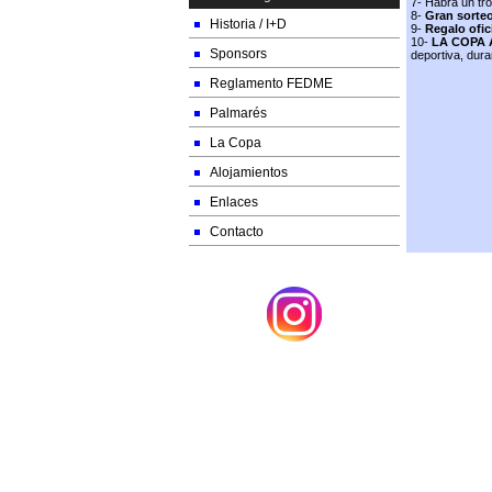
7- Habrá un tro
8-
Gran sorte
Historia / I+D
9-
Regalo ofic
10-
LA COPA 
Sponsors
deportiva, dura
Reglamento FEDME
Palmarés
La Copa
Alojamientos
Enlaces
Contacto