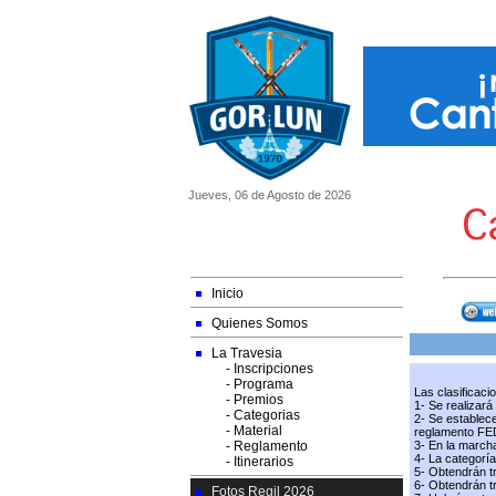
Jueves, 06 de Agosto de 2026
Inicio
Quienes Somos
La Travesia
- Inscripciones
- Programa
Las clasificaci
- Premios
1- Se realizará
- Categorias
2- Se establece
- Material
reglamento F
- Reglamento
3- En la marcha
4- La categoría
- Itinerarios
5- Obtendrán t
6- Obtendrán t
Fotos Regil 2026