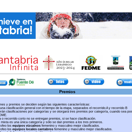
Premios
ones y premios se deciden según las siguientes características:
 una clasificación general con el tiempo de la etapa, separados el recorrido A y recorrido B
rán clasificaciones por categorías y se otorgará tres premios por categoría, cuando sea pos
EDME.
 o recorrido corto no se entregan premios, si se hace clasificación.
 mixta es una única categoría y sólo se dan premios a los tres primeros.
rofeo los
equipos vizcaínos
femenino y masculino mejor clasificados.
rofeo los
equipos locales cantabros
femenino y masculino mejor clasificados.