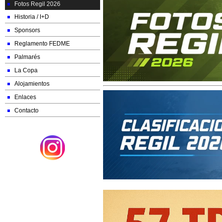
Fotos Regil 2026
Historia / I+D
Sponsors
Reglamento FEDME
Palmarés
La Copa
Alojamientos
Enlaces
Contacto